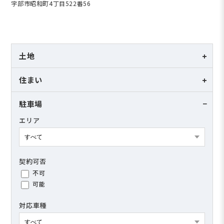
宇部市昭和町4丁目522番56
土地
フリーワード
住まい
フリーワード
駐車場
価格
エリア
空室状況
空室あり
沿線・エリア
空室なし
契約可否
不可
目的
可能
売買
賃貸
対応車種
駅徒歩