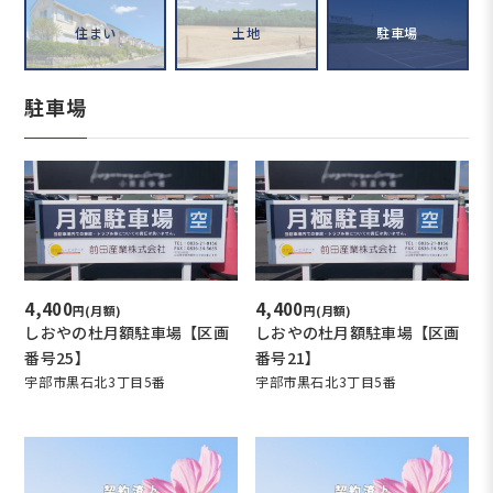
住まい
土地
駐車場
駐車場
4,400
4,400
円(月額)
円(月額)
しおやの杜月額駐車場【区画
しおやの杜月額駐車場【区画
番号25】
番号21】
宇部市黒石北3丁目5番
宇部市黒石北3丁目5番