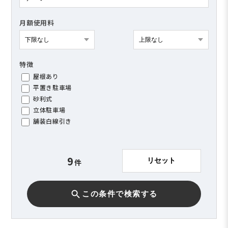
賃料
月額使用料
面積
エリア（市区町村）
特徴
屋根あり
駅徒歩
平置き駐車場
8
リセット
件
砂利式
立体駐車場
舗装白線引き
面積
この条件で検索する
9
リセット
件
間取り
1DK
1K
この条件で検索する
1R
2DK
2K